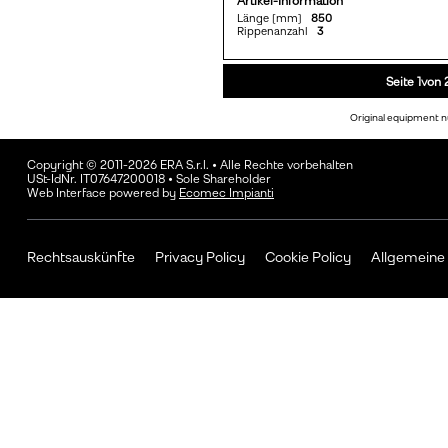
Artikel-Information
Länge [mm]
850
Rippenanzahl
3
Seite 1von 
Original equipment n
Copyright © 2011-2026 ERA S.r.l. • Alle Rechte vorbehalten
USt-IdNr. IT07647200018 • Sole Shareholder
Web Interface powered by
Ecomec Impianti
Rechtsauskünfte
Privacy Policy
Cookie Policy
Allgemeine