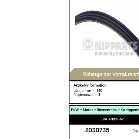
Solange der Vorrat reic
Artikel-Information
Länge [mm]
660
Rippenanzahl
3
>
>
>
PKW
Motor
Riementrieb
Keilrippen
ERA Artikel-Nr.
J1030735
Nip