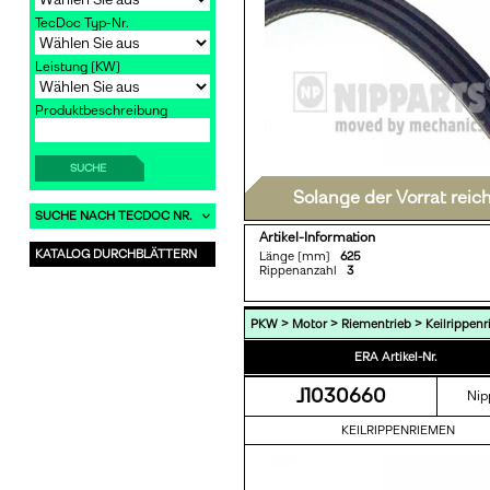
TecDoc Typ-Nr.
Leistung [KW]
Produktbeschreibung
SUCHE
Solange der Vorrat reic
SUCHE NACH TECDOC NR.
Artikel-Information
KATALOG DURCHBLÄTTERN
Länge [mm]
625
Rippenanzahl
3
>
>
>
PKW
Motor
Riementrieb
Keilrippen
ERA Artikel-Nr.
J1030660
Nip
KEILRIPPENRIEMEN