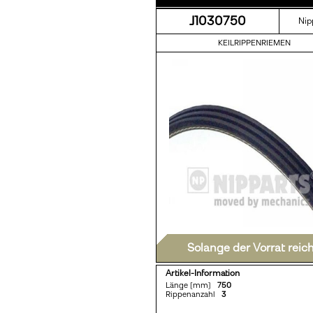
J1030750
Nip
KEILRIPPENRIEMEN
Solange der Vorrat reic
Artikel-Information
Länge [mm]
750
Rippenanzahl
3