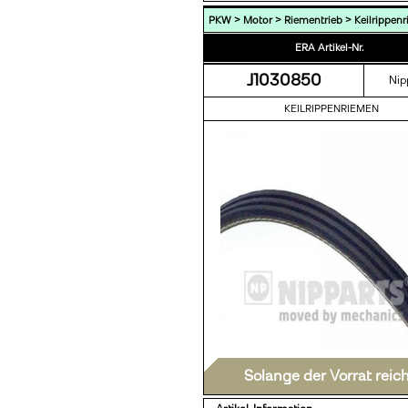
>
>
>
PKW
Motor
Riementrieb
Keilrippen
ERA Artikel-Nr.
J1030850
Nip
KEILRIPPENRIEMEN
Solange der Vorrat reic