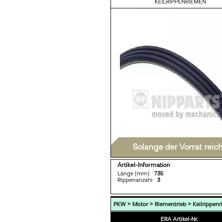
KEILRIPPENRIEMEN
Solange der Vorrat reic
Artikel-Information
Länge [mm]
735
Rippenanzahl
3
>
>
>
PKW
Motor
Riementrieb
Keilrippen
ERA Artikel-Nr.