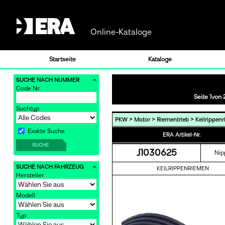
Online-Kataloge
Startseite
Kataloge
SUCHE NACH NUMMER
Code Nr.
Seite 1von 
Suchtyp
>
>
>
PKW
Motor
Riementrieb
Keilrippen
Exakte Suche
ERA Artikel-Nr.
SUCHE
J1030625
Nip
SUCHE NACH FAHRZEUG
KEILRIPPENRIEMEN
Hersteller
Modell
Typ