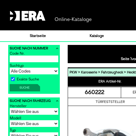
Online-Kataloge
Startseite
Kataloge
SUCHE NACH NUMMER
Code Nr.
Seite 1vo
Suchtyp
>
>
>
PKW
Karosserie
Fahrzeugheck
Hecktü
Exakte Suche
ERA Artikel-Nr.
SUCHE
660222
E
SUCHE NACH FAHRZEUG
TÜRFESTSTELLER
Hersteller
Modell
Typ