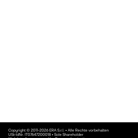
Copyright © 2011-2026 ERA S.r.l. • Alle Rechte vorbehalten
USt-IdNr. IT07647200018 • Sole Shareholder