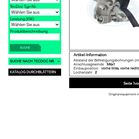
TecDoc Typ-Nr.
Leistung [KW]
Produktbeschreibung
SUCHE
Artikel-Information
Abstand der Befestigungsbohrungen
SUCHE NACH TECDOC NR.
Anschlussgewinde
M6x1
Einbauposition
vorne links
,
vorne recht
KATALOG DURCHBLÄTTERN
Lochanzahl
2
Seite 1vo
Original equipment n