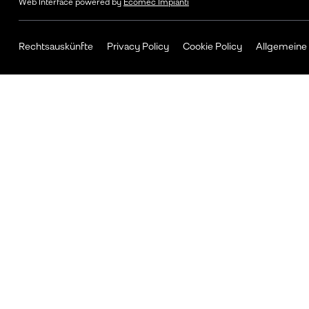
Web Interface powered by
Ecomec Impianti
Rechtsauskünfte
Privacy Policy
Cookie Policy
Allgemeine