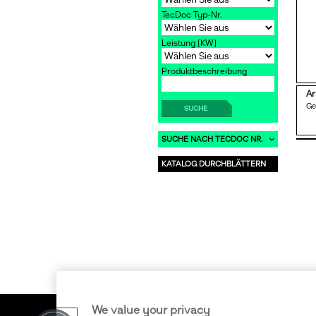
TecDoc Typ-Nr.
Leistung [KW]
Produktbeschreibung
Ar
G
SUCHE
SUCHE NACH TECDOC NR.
KATALOG DURCHBLÄTTERN
We value your privacy
Copyright © 2011-2026 ERA S.r.l. • Alle