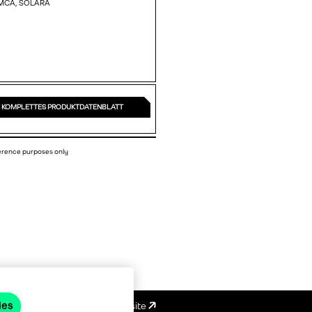
MCA,
SOLARA
KOMPLETTES PRODUKTDATENBLATT
ference purposes only
ies
Emotive website