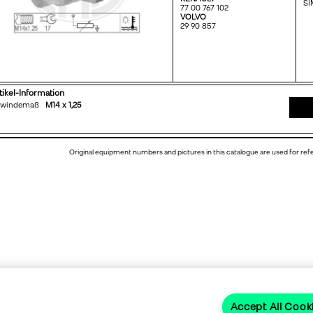
SI
77 00 767 102
VOLVO
29 90 857
tikel-Information
ewindemaß
M14 x 1,25
Original equipment numbers and pictures in this catalogue are used for re
Accept All Cook
 Rechte vorbehalten