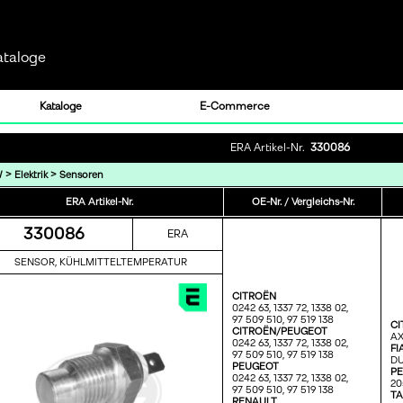
ataloge
Kataloge
E-Commerce
ERA Artikel-Nr.
330086
>
>
W
Elektrik
Sensoren
ERA Artikel-Nr.
OE-Nr. / Vergleichs-Nr.
330086
ERA
SENSOR, KÜHLMITTELTEMPERATUR
CITROËN
0242 63,
1337 72,
1338 02,
97 509 510,
97 519 138
CI
CITROËN/PEUGEOT
AX
0242 63,
1337 72,
1338 02,
FI
97 509 510,
97 519 138
DU
PEUGEOT
P
0242 63,
1337 72,
1338 02,
20
97 509 510,
97 519 138
TA
RENAULT