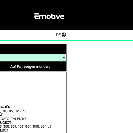
DE
Auf Fahrzeugen montiert
TROËN
,
BX,
C15,
C25,
ZX
AT
CATO,
TALENTO
EUGEOT
5,
305,
309,
405,
504,
505,
604,
J5
LBOT