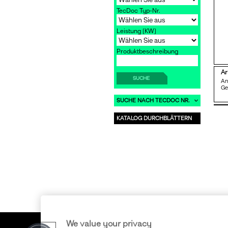
TecDoc Typ-Nr.
Leistung [KW]
Produktbeschreibung
Ar
SUCHE
An
G
SUCHE NACH TECDOC NR.
KATALOG DURCHBLÄTTERN
We value your privacy
Copyright © 2011-2026 ERA S.r.l. • Alle