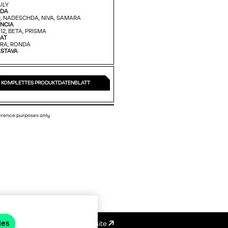
ILY
ADA
,
NADESCHDA,
NIVA,
SAMARA
NCIA
12,
BETA,
PRISMA
AT
RA,
RONDA
STAVA
1
KOMPLETTES PRODUKTDATENBLATT
ference purposes only
ies
Emotive website