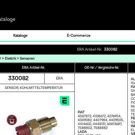
ataloge
Kataloge
E-Commerce
ERA Artikel-Nr.
330082
>
>
W
Elektrik
Sensoren
ERA Artikel-Nr.
OE-Nr. / Vergleichs-Nr.
330082
ERA
A
15
FI
SENSOR, KÜHLMITTELTEMPERATUR
12
BA
CO
FI
PA
SE
FIAT
TE
4067872,
4108672,
4276954,
F
4349082,
4407984,
4409505,
12
4414600,
4448131,
60813687,
IN
7588802,
7588882
EL
LADA
IV