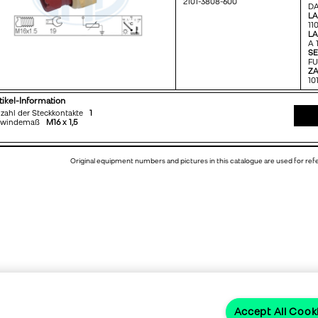
2101-3808-600
DA
L
110
LA
A 1
SE
FU
ZA
10
tikel-Information
zahl der Steckkontakte
1
ewindemaß
M16 x 1,5
Original equipment numbers and pictures in this catalogue are used for re
Accept All Cook
 Rechte vorbehalten