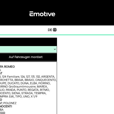
DE
Auf Fahrzeugen montiert
LFA ROMEO
6
AT
4,
124 Familiare,
126,
127,
131,
132,
ARGENTA,
RCHETTA,
BRAVA,
BRAVO,
CINQUECENTO,
UPE,
DUCATO,
DUNA,
ELBA,
FIORINO,
ORINO Großraumlimousine,
MAREA,
LIO,
PANDA,
PUNTO,
REGATA,
RITMO,
ICENTO,
SIENA,
STRADA,
TEMPRA,
MPRA S.W.,
TIPO,
UNO,
X 1/9
SO
6P,
POLONEZ
NOCENTI
BA
ECO