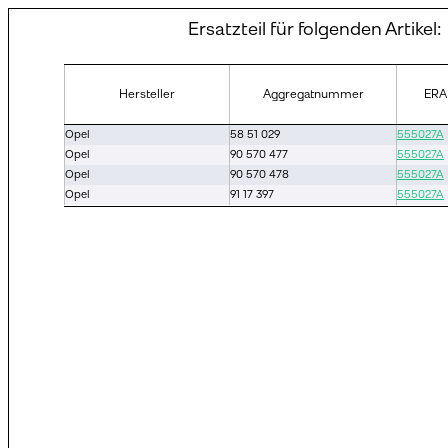
Ersatzteil für folgenden Artikel:
Hersteller
Aggregatnummer
ERA
Opel
58 51 029
555027A
Opel
90 570 477
555027A
Opel
90 570 478
555027A
Opel
91 17 397
555027A